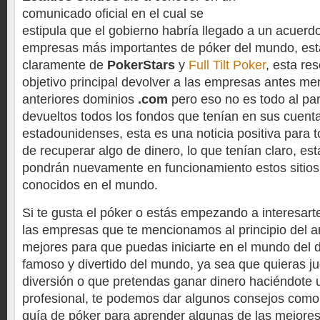
comunicado oficial en el cual se
estipula que el gobierno habría llegado a un acuerd
empresas más importantes de póker del mundo, es
claramente de
PokerStars
y
Full Tilt Poker
, esta re
objetivo principal devolver a las empresas antes m
anteriores dominios
.com
pero eso no es todo al pa
devueltos todos los fondos que tenían en sus cuenta
estadounidenses, esta es una noticia positiva para
de recuperar algo de dinero, lo que tenían claro, es
pondrán nuevamente en funcionamiento estos sitios
conocidos en el mundo.
Si te gusta el póker o estás empezando a interesart
las empresas que te mencionamos al principio del ar
mejores para que puedas iniciarte en el mundo del
famoso y divertido del mundo, ya sea que quieras j
diversión o que pretendas ganar dinero haciéndote 
profesional, te podemos dar algunos consejos como
guía de póker para aprender algunas de las mejores 