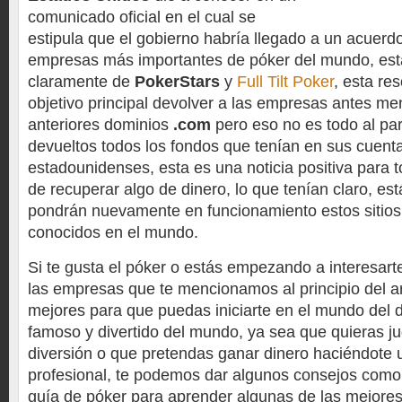
comunicado oficial en el cual se
estipula que el gobierno habría llegado a un acuerd
empresas más importantes de póker del mundo, es
claramente de
PokerStars
y
Full Tilt Poker
, esta re
objetivo principal devolver a las empresas antes m
anteriores dominios
.com
pero eso no es todo al pa
devueltos todos los fondos que tenían en sus cuenta
estadounidenses, esta es una noticia positiva para
de recuperar algo de dinero, lo que tenían claro, es
pondrán nuevamente en funcionamiento estos sitios
conocidos en el mundo.
Si te gusta el póker o estás empezando a interesart
las empresas que te mencionamos al principio del ar
mejores para que puedas iniciarte en el mundo del
famoso y divertido del mundo, ya sea que quieras j
diversión o que pretendas ganar dinero haciéndote 
profesional, te podemos dar algunos consejos como
guía de póker para aprender algunas de las mejores 