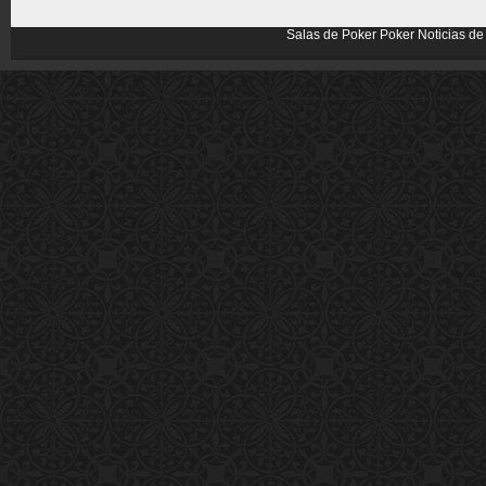
Salas de Poker
Poker
Noticias de