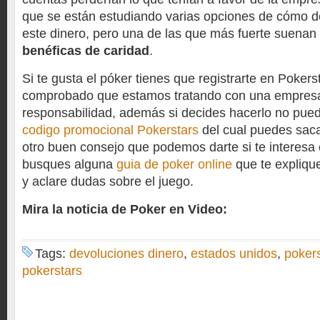
que se están estudiando varias opciones de cómo 
este dinero, pero una de las que más fuerte suenan
benéficas de caridad
.
Si te gusta el póker tienes que registrarte en Poker
comprobado que estamos tratando con una empresa
responsabilidad, además si decides hacerlo no pued
codigo promocional Pokerstars
del cual puedes saca
otro buen consejo que podemos darte si te interesa 
busques alguna
guia de poker online
que te expliqu
y aclare dudas sobre el juego.
Mira la noticia de Poker en Video:
Tags:
devoluciones dinero
,
estados unidos
,
poker
pokerstars