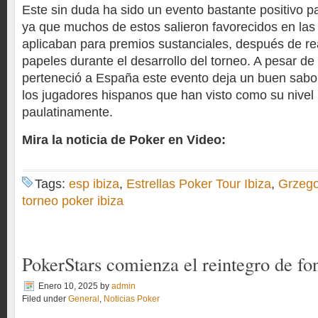
Este sin duda ha sido un evento bastante positivo p
ya que muchos de estos salieron favorecidos en las
aplicaban para premios sustanciales, después de re
papeles durante el desarrollo del torneo. A pesar d
perteneció a España este evento deja un buen sabo
los jugadores hispanos que han visto como su nive
paulatinamente.
Mira la noticia de Poker en Video:
Tags:
esp ibiza
,
Estrellas Poker Tour Ibiza
,
Grzego
torneo poker ibiza
PokerStars comienza el reintegro de 
Enero 10, 2025
by
admin
Filed under
General
,
Noticias Poker