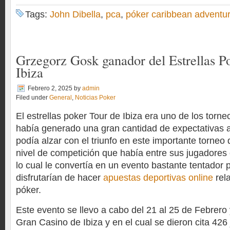
Tags:
John Dibella
,
pca
,
póker caribbean adventu
Grzegorz Gosk ganador del Estrellas P
Ibiza
Febrero 2, 2025
by
admin
Filed under
General
,
Noticias Poker
El estrellas poker Tour de Ibiza era uno de los torne
había generado una gran cantidad de expectativas 
podía alzar con el triunfo en este importante torneo 
nivel de competición que había entre sus jugadores 
lo cual le convertía en un evento bastante tentador 
disfrutarían de hacer
apuestas deportivas online
rel
póker.
Este evento se llevo a cabo del 21 al 25 de Febrero 
Gran Casino de Ibiza y en el cual se dieron cita 426