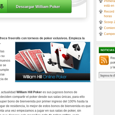
Primera
está en
Descargar William Poker
Record 
horas
Scoop 2
Comienz
Campeo
ofrece freerolls con torneos de poker exlusivos. Empieza la
.
NOTICIAS
las
n su
Reg
 nuevos
po
te se
y l
 cumple
arse
cia de
a actualidad
William Hill Poker
es sus jugosos bonos de
eciden compartir el poker desde sus salas únicas, para ello
 super bono de bienvenida por primer ingreso del 100% hasta la
lugar de residencia, lo mejor de estos bonos de bienvenida es que
nta una vez empezamos a jugar en sus salas de poker, sin