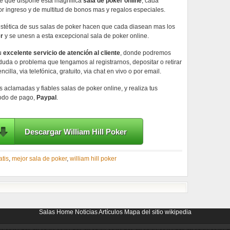
e que dispone esta magnifica
sala de poker online
, cada
ingreso y de multitud de bonos mas y regalos especiales.
estética de sus salas de poker hacen que cada diasean mas los
er
y se unesn a esta excepcional sala de poker online.
su
excelente servicio de atención al cliente
, donde podremos
uda o problema que tengamos al registrarnos, depositar o retirar
la, via telefónica, gratuito, via chat en vivo o por email.
 aclamadas y fiables salas de poker online, y realiza tus
todo de pago,
Paypal
.
Descargar William Hill Poker
atis
,
mejor sala de poker
,
william hill poker
Salas
Home
Noticias
Artículos
Mapa del sitio
wikipedia