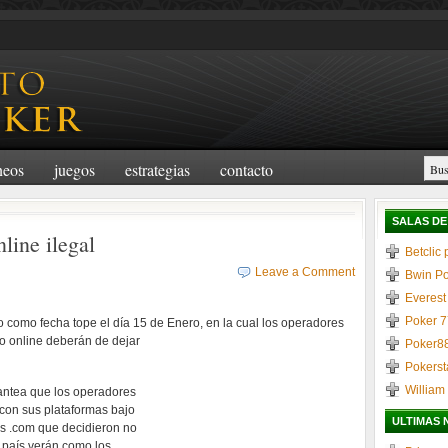
neos
juegos
estrategias
contacto
SALAS DE
line ilegal
Betclic
Leave a Comment
Bwin P
Everest
Poker 
 como fecha tope el día 15 de Enero, en la cual los operadores
o online deberán de dejar
Poker8
Pokerst
William 
lantea que los operadores
 con sus plataformas bajo
ULTIMAS 
as .com que decidieron no
l país verán como los