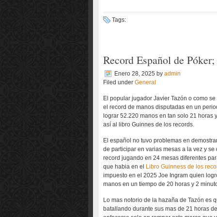
Tags:
Record Español de Póker;
Enero 28, 2025
by
admin
Filed under
General
El popular jugador Javier Tazón o como s
el record de manos disputadas en
un perio
lograr 52.220 manos en tan solo 21 horas 
así al libro Guinnes de los records.
El español no tuvo problemas en demostra
de participar en varias mesas a la vez y se
record jugando en 24 mesas diferentes par
que habia en el
Libro Guinness de los reco
impuesto en el 2025 Joe Ingram quien logr
manos en un tiempo de 20 horas y 2 minut
Lo mas notorio de la hazaña de Tazón es q
batallando durante sus mas de 21 horas d