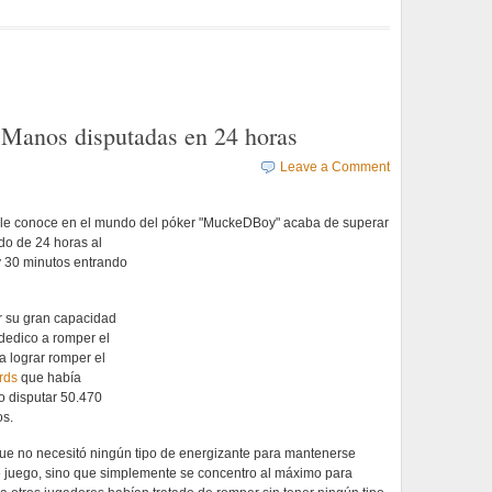
 Manos disputadas en 24 horas
Leave a Comment
e le conoce en el mundo del póker "MuckeDBoy" acaba de superar
do de 24 horas al
y 30 minutos entrando
r su gran capacidad
 dedico a romper el
a lograr romper el
rds
que había
o disputar 50.470
os.
ue no necesitó ningún tipo de energizante para mantenerse
e juego, sino que simplemente se concentro al máximo para