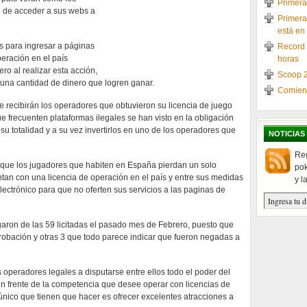
Primeras
 de acceder a sus webs a
Primera
está en
s para ingresar a páginas
Record 
eración en el país
horas
o al realizar esta acción,
Scoop 2
una cantidad de dinero que logren ganar.
Comienz
 recibirán los operadores que obtuvieron su licencia de juego
e frecuenten plataformas ilegales se han visto en la obligación
 su totalidad y a su vez invertirlos en uno de los operadores que
NOTICIAS
Reg
a que los jugadores que habiten en España pierdan un solo
po
tan con una licencia de operación en el país y entre sus medidas
y l
ectrónico para que no oferten sus servicios a las paginas de
rgaron de las 59 licitadas el pasado mes de Febrero, puesto que
obación y otras 3 que todo parece indicar que fueron negadas a
operadores legales a disputarse entre ellos todo el poder del
en frente de la competencia que desee operar con licencias de
 único que tienen que hacer es ofrecer excelentes atracciones a