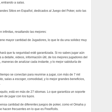
 entrando a salas.
andes Sitios en Español, dedicados al Juego del Poker, solo las
 infinitas, resaltando las mejores:
 tiene mayor cantidad de Jugadores, lo que le da una solidez muy
 hará que tu seguridad esté garantizada. Si no sabes jugar aún
 a detalle, videos, información útil, de los mejores jugadores del
, maneras de analizar cada instante, y lo mejor sabiduría de
tiempo se conectan para reunirse a jugar, con más de 7 mil
to, salas a escoger, comodidad, y lo mejor grandes beneficios,
.
anquilo, está en más de 27 idiomas. Lo que garantiza un soporte
ien de jugar con los tuyos.
mensa cantidad de diferentes juegos de poker, como el Omaha y
se hacen frecuentes en lo que es FreeRolls.