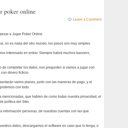
r poker online
Leave a Comment
ezar a Jugar Poker Online:
ual, no es nada del otro mundo, los pasos son muy simples.
temos interesado en entrar. Siempre habrá muchos banners,
go de completar los datos, nos pregunten si vamos a jugar con
con dinero ficticio.
sentarán varios planes, junto con las maneras de pago, y el
e podemos con todo.
as mencionadas, que hablen de como tratan nuestra privacidad, el
e política del Sitio.
ra información personas, de nuestras cuentas con las que
uestros datos, descargamos el software en caso que lo tenga, o