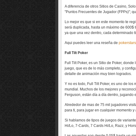
A diferencia de otros Sitios de Casino, Sol
"Puntos Frecuentes de Jugador (FPPs)"; q
Lo mejor es que si en este momento te regis
será duplicada, hasta un máximo de 600$ to
ya que una vez dentro, cada determinado t
Aqui puedes leer una reseña de
pokerstars
Full Tilt Poker
Full Tilt Poker, es un Sitio de Poker, donde 
juego, que es de lo más completo, y configu
detalle de animación muy bien logrados.
Y no es todo, Full Tilt Poker, es uno de los 
mundial. Muchos de los mejores y reconoci
Ferguson, están día a día dentro, jugando e
Alrededor de mas de 75 mil jugadores visit
para ti, para jugar en cualquier momento y 
Si hablamos de tipos de juegos de variant
Hi/Lo, 7-Cards, 7 Cards Hi/Lo, Razz, y Hor
Las apuestas son desde 0.05$ hasta un sin l