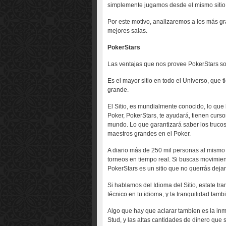
simplemente jugamos desde el mismo sitio,
Por este motivo, analizaremos a los más gr
mejores salas.
PokerStars
Las ventajas que nos provee PokerStars son
Es el mayor sitio en todo el Universo, que
grande.
El Sitio, es mundialmente conocido, lo que
Poker, PokerStars, te ayudará, tienen cursos
mundo. Lo que garantizará saber los trucos
maestros grandes en el Poker.
A diario más de 250 mil personas al mismo 
torneos en tiempo real. Si buscas movimien
PokerStars es un sitio que no querrás dejar
Si hablamos del Idioma del Sitio, estate tr
técnico en tu idioma, y la tranquilidad tamb
Algo que hay que aclarar tambien es la in
Stud, y las altas cantidades de dinero que 