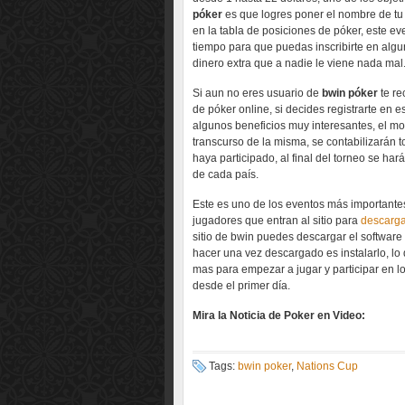
póker
es que logres poner el nombre de tu
en la tabla de posiciones de póker, este e
tiempo para que puedas inscribirte en algu
dinero extra que a nadie le viene nada mal
Si aun no eres usuario de
bwin póker
te re
de póker online, si decides registrarte en es
algunos beneficios muy interesantes, el mo
transcurso de la misma, se contabilizarán 
haya participado, al final del torneo se ha
de cada país.
Este es uno de los eventos más importante
jugadores que entran al sitio para
descarga
sitio de bwin puedes descargar el software
hacer una vez descargado es instalarlo, lo
mas para empezar a jugar y participar en l
desde el primer día.
Mira la Noticia de Poker en Video:
Tags:
bwin poker
,
Nations Cup