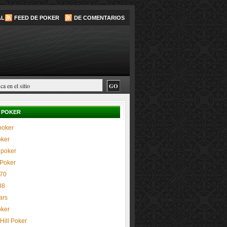
AL
FEED DE POKER
DE COMENTARIOS
 POKER
 poker
oker
 poker
t Poker
770
88
ars
oker
Hill Poker