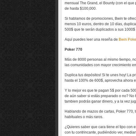
mensual The Grand, el Bounty (con el que p
de hasta $100,000.
Si hablamos de promociones, Bwin te ofrece
menos 10 euros, dentro de 10 días, duplicar
500$ que te serán duplicados a sus 1000$
Aqui puedes leer una reseña de
Bwin Poke
Poker 770
Más de 8000 personas al mismo tiempo, no
las comunidades con mayor crecimiento en
Duplica tus depósitos! Si te unes hoy! La p
hasta el 100% de 600$, aprovecha ahora e
Y lo mejor es que te pagan 5$ por cada 5
de aún saber si estás preparado o no? No t
tambien podrás ganar dinero, y a la vez jugar
Hablando de mazos de cartas, Poker 770, 
habituales o más raros.
¿Quieres saber que cara tiene el tipo con 
con tu contrincante, pudiéndolo ver, media