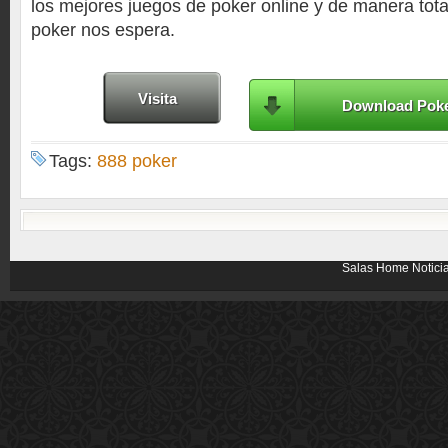
los mejores juegos de poker online y de manera tota
poker nos espera.
Visita
Download Poke
Tags:
888 poker
Salas
Home
Notici