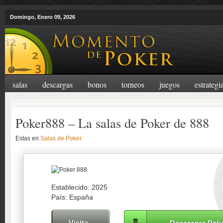
Domingo, Enero 09, 2026
salas
descargas
bonos
torneos
juegos
estrategi
Poker888 – La salas de Poker de 888
Estas en
Salas de Poker
Establecido: 2025
País: España
Visita