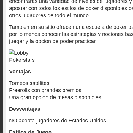
encontrarás una variedad de niveles de jugadores 
apostar con todos los estilos de poker disponibles 
otros jugadores de todo el mundo.
Tambien en su sitio ofrecen una escuela de poker p
por lo menos conocer las estrategias y nociones ba
juegar y la opcion de poder practicar.
Ventajas
Torneos satélites
Freerolls con grandes premios
Una gran opcion de mesas disponibles
Desventajas
NO acepta jugadores de Estados Unidos
Estilos de Juego