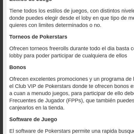
Tiene todos los estilos de juegos, con distintos nive
donde puedes elegir desde el loby en que tipo de me
quieres con limites determinados o no.
Torneos de Pokerstars
Ofrecen torneos freerolls durante todo el dia basta c
lobby para poder participar de cualquiera de ellos
Bonos
Ofrecen excelentes promociones y un programa de l
el Club VIP de Pokerstars donde te ofrecen bonos 
a cuan a menudo juegos, para participar de ello de
Frecuentes de Jugador (FPPs), que también puedes u
canjearlos en la tienda.
Software de Juego
El software de Pokerstars permite una rapida busq