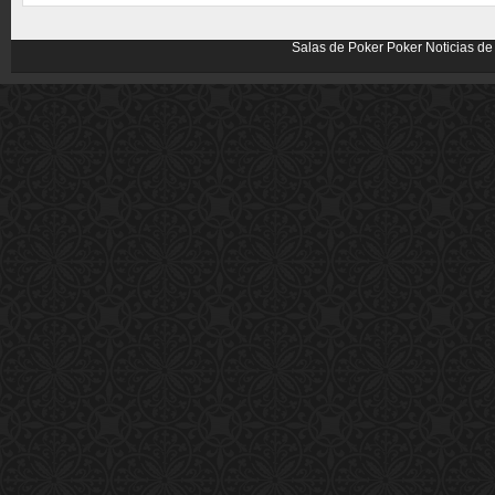
Salas de Poker
Poker
Noticias de